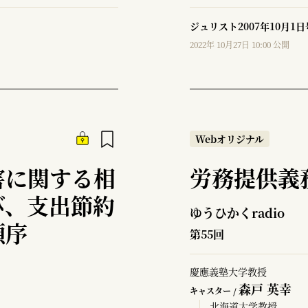
ジュリスト2007年10月1日
2022年 10月27日 10:00 公開
Webオリジナル
害に関する相
労務提供義
び、支出節約
ゆうひかくradio
順序
第55回
慶應義塾大学教授
森戸 英幸
キャスター /
北海道大学教授