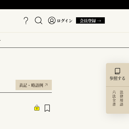
ログイン
会員登録 →
ー
参照する
表記・略語例
六法全書
法律用語