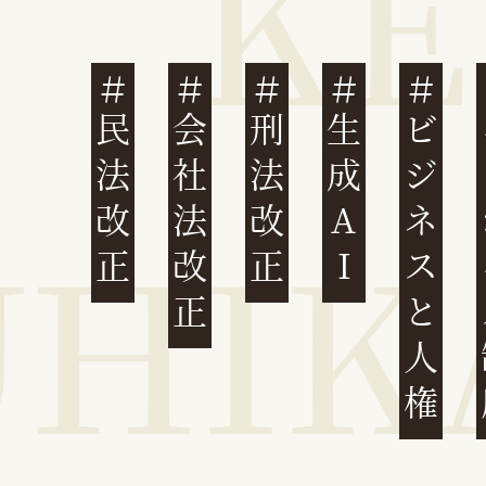
民法改正
会社法改正
刑法改正
生成AI
ビジネスと人権
イ