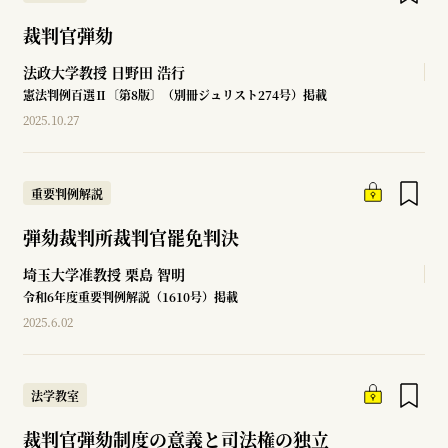
裁判官弾劾
法政大学教授
日野田 浩行
憲法判例百選Ⅱ〔第8版〕（別冊ジュリスト274号）掲載
2025.10.27
重要判例解説
弾劾裁判所裁判官罷免判決
埼玉大学准教授
栗島 智明
令和6年度重要判例解説（1610号）掲載
2025.6.02
法学教室
裁判官弾劾制度の意義と司法権の独立