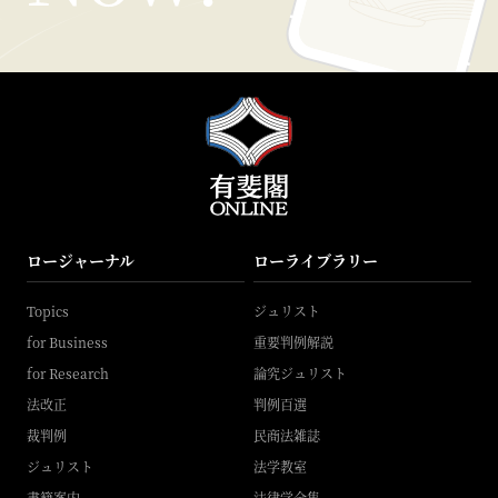
ロージャーナル
ローライブラリー
Topics
ジュリスト
for Business
重要判例解説
for Research
論究ジュリスト
法改正
判例百選
裁判例
民商法雑誌
ジュリスト
法学教室
書籍案内
法律学全集