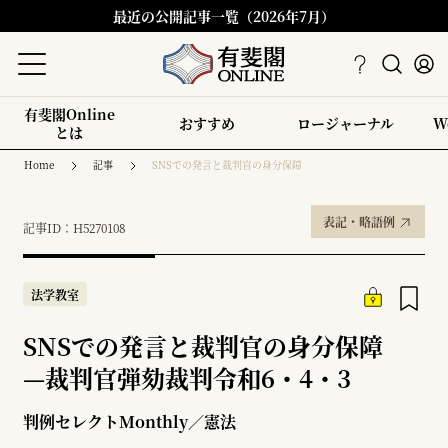
最近の公開記事一覧（2026年7月）
有斐閣Online
おすすめ
ロージャーナル
W
とは
Home
記事
SNSでの発言と裁判官の身分保障
表記・略語例
記事ID：H5270108
法学教室
SNSでの発言と裁判官の身分保障
—
裁判官弾劾裁判令和6・4・3
判例セレクトMonthly／憲法