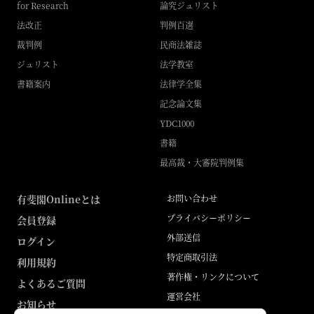
for Research
論究ジュリスト
法改正
判例百選
裁判例
民商法雑誌
ジュリスト
法学教室
書籍案内
法律学全集
記念論文集
YDC1000
書籍
最高裁・大審院判例集
有斐閣Onlineとは
お問い合わせ
プライバシーポリシー
会員登録
外部送信
ログイン
特定商取引法
利用規約
著作権・リンクについて
よくあるご質問
運営会社
お知らせ