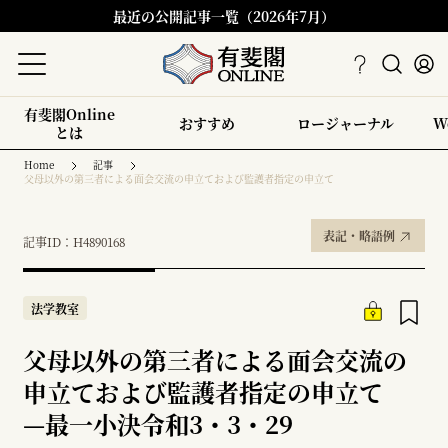
最近の公開記事一覧（2026年7月）
有斐閣Online
おすすめ
ロージャーナル
W
とは
Home
記事
父母以外の第三者による面会交流の申立ておよび監護者指定の申立て
表記・略語例
記事ID：H4890168
法学教室
父母以外の第三者による面会交流の
申立ておよび監護者指定の申立て
—
最一小決令和3・3・29