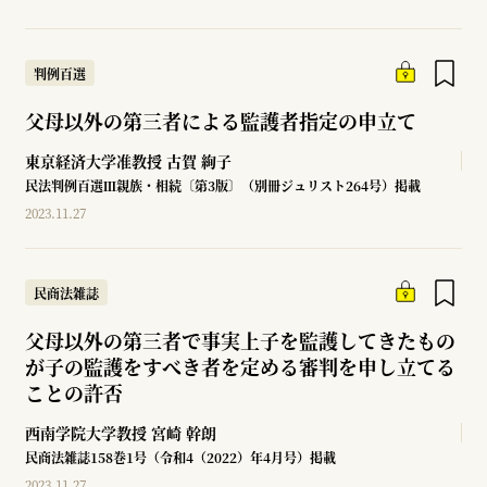
判例百選
父母以外の第三者による監護者指定の申立て
東京経済大学准教授
古賀 絢子
民法判例百選Ⅲ親族・相続〔第3版〕（別冊ジュリスト264号）掲載
2023.11.27
民商法雑誌
父母以外の第三者で事実上子を監護してきたもの
が子の監護をすべき者を定める審判を申し立てる
ことの許否
西南学院大学教授
宮崎 幹朗
民商法雑誌158巻1号（令和4（2022）年4月号）掲載
2023.11.27