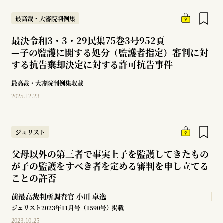
最高裁・大審院判例集
最決令和3・3・29民集75巻3号952頁
—
子の監護に関する処分（監護者指定）審判に対
する抗告棄却決定に対する許可抗告事件
最高裁・大審院判例集収載
2025.12.23
ジュリスト
父母以外の第三者で事実上子を監護してきたもの
が子の監護をすべき者を定める審判を申し立てる
ことの許否
前最高裁判所調査官
小川 卓逸
ジュリスト2023年11月号（1590号）掲載
2023.10.25