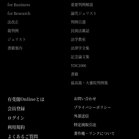
for Business
重要判例解説
for Research
論究ジュリスト
法改正
判例百選
裁判例
民商法雑誌
ジュリスト
法学教室
書籍案内
法律学全集
記念論文集
YDC1000
書籍
最高裁・大審院判例集
有斐閣Onlineとは
お問い合わせ
プライバシーポリシー
会員登録
外部送信
ログイン
特定商取引法
利用規約
著作権・リンクについて
よくあるご質問