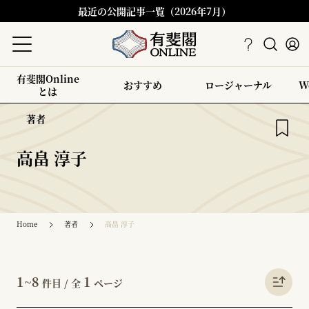
最近の公開記事一覧（2026年7月）
有斐閣Online
おすすめ
ロージャーナル
W
とは
著者
高畠 淳子
Home
著者
高畠 淳子
1~8
1
件目 / 全
ページ