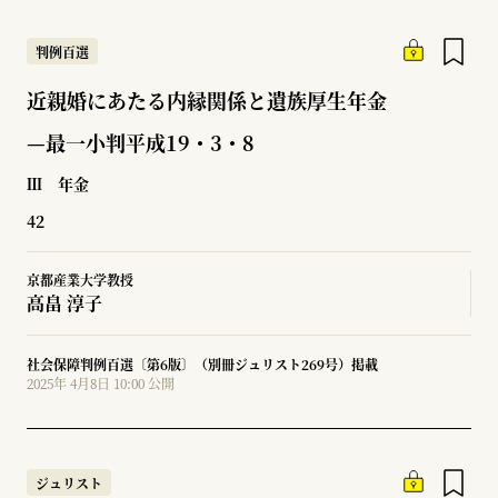
判例百選
近親婚にあたる内縁関係と遺族厚生年金
—最一小判平成19・3・8
Ⅲ 年金
42
京都産業大学教授
高畠 淳子
社会保障判例百選〔第6版〕（別冊ジュリスト269号）掲載
2025年 4月8日 10:00 公開
ジュリスト