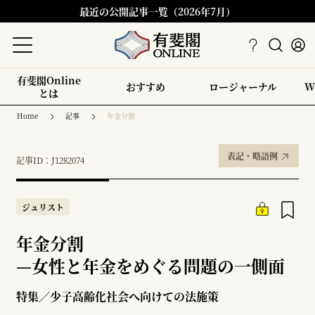
最近の公開記事一覧（2026年7月）
有斐閣Online
おすすめ
ロージャーナル
W
とは
Home
記事
年金分割
表記・略語例
記事ID：J1282074
ジュリスト
年金分割
—
女性と年金をめぐる問題の一側面
特集／少子高齢化社会へ向けての法施策