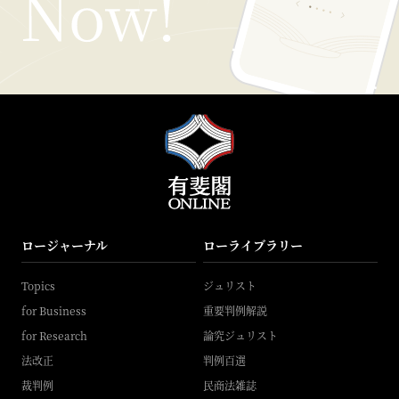
ロージャーナル
ローライブラリー
Topics
ジュリスト
for Business
重要判例解説
for Research
論究ジュリスト
法改正
判例百選
裁判例
民商法雑誌