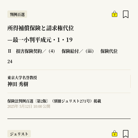
判例百選
所得補償保険と請求権代位
—最一小判平成元・1・19
Ⅱ 損害保険契約／（4） 保険給付／（ⅲ） 保険代位
24
東京大学名誉教授
神田 秀樹
保険法判例百選〔第2版〕（別冊ジュリスト271号）掲載
2025年 5月12日 10:00 公開
ジュリスト