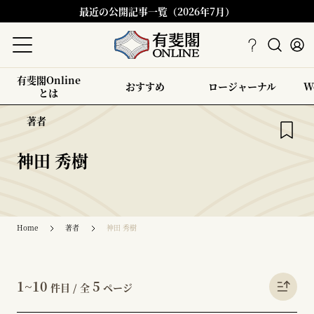
最近の公開記事一覧（2026年7月）
有斐閣Online
おすすめ
ロージャーナル
W
とは
著者
神田 秀樹
Home
著者
神田 秀樹
1~10
5
件目 / 全
ページ