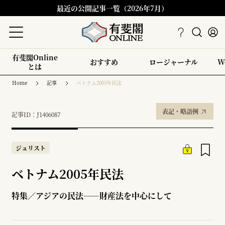
最近の公開記事一覧（2026年7月）
有斐閣Online
おすすめ
ロージャーナル
W
とは
Home
記事
ベトナム2005年民法
表記・略語例
記事ID：J1406087
ジュリスト
ベトナム2005年民法
特集／アジアの民法――財産法を中心にして