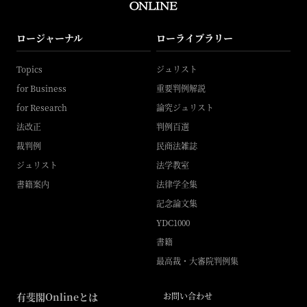
ロージャーナル
ローライブラリー
Topics
ジュリスト
for Business
重要判例解説
for Research
論究ジュリスト
法改正
判例百選
裁判例
民商法雑誌
ジュリスト
法学教室
書籍案内
法律学全集
記念論文集
YDC1000
書籍
最高裁・大審院判例集
有斐閣Onlineとは
お問い合わせ