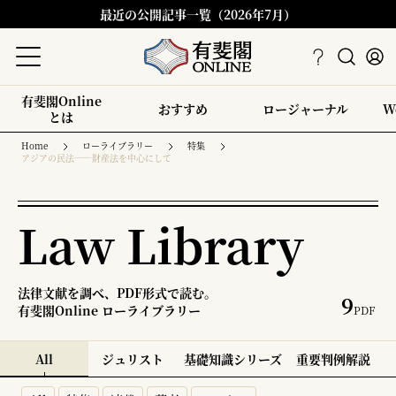
最近の公開記事一覧（2026年7月）
有斐閣Online
おすすめ
ロージャーナル
W
とは
Home
ローライブラリー
特集
アジアの民法――財産法を中心にして
Law Library
法律文献を調べ、PDF形式で読む。
9
有斐閣Online ローライブラリー
PDF
All
ジュリスト
基礎知識シリーズ
重要判例解説