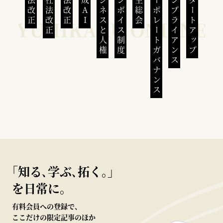
民法改正
会社法改正
刑法改正
生成AI
ビジネスと人権
インボイス制度
株主総会
コーポレートガバナンス
コンプライアンス
スタートアップ
｢知る､学ぶ､拓く｡｣
を日常に。
有料会員への登録で、
ここだけの限定記事のほか