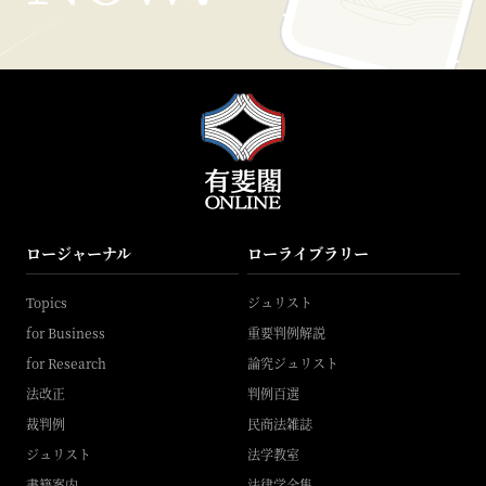
ロージャーナル
ローライブラリー
Topics
ジュリスト
for Business
重要判例解説
for Research
論究ジュリスト
法改正
判例百選
裁判例
民商法雑誌
ジュリスト
法学教室
書籍案内
法律学全集