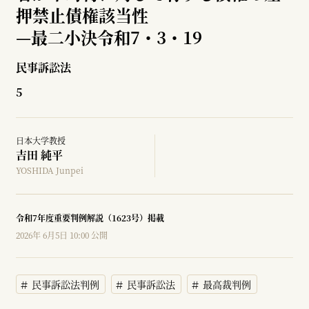
押禁止債権該当性
—
最二小決令和7・3・19
民事訴訟法
5
日本大学教授
吉田 純平
YOSHIDA Junpei
令和7年度重要判例解説（1623号）掲載
2026年 6月5日 10:00 公開
民事訴訟法判例
民事訴訟法
最高裁判例