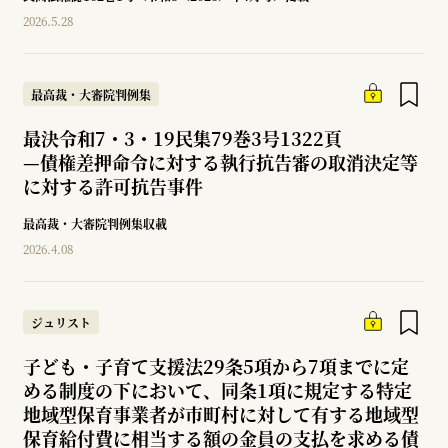
2026.5.28
最高裁・大審院判例集
最決令和7・3・19民集79巻3号1322頁
—
債権差押命令に対する執行抗告審の取消決定等
に対する許可抗告事件
最高裁・大審院判例集収載
2026.4.08
ジュリスト
子ども・子育て支援法29条5項から7項までに定
める制度の下において、同条1項に規定する特定
地域型保育事業者が市町村に対して有する地域型
保育給付費に相当する額の金員の支払を求める債