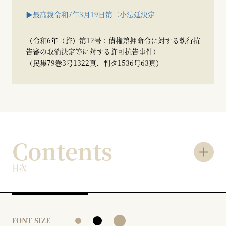
▶最高裁令和7年3月19日第二小法廷決定
（令和6年（許）第12号：債権差押命令に対する執行抗
告審の取消決定等に対する許可抗告事件）
（民集79巻3号1322頁、判タ1536号63頁）
Contents
目次
FONT SIZE