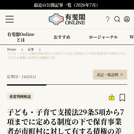
最近の公開記事一覧（2026年7月）
有斐閣Online
おすすめ
ロージャーナル
W
とは
Home
記事
子ども・子育て支援法29条5項から7項までに定める制度の下で保育事業者が市町村に対し
て有する債権の差押禁止債権該当性
表記・略語例
記事ID：J1623112
重要判例解説
子ども・子育て支援法29条5項から7
項までに定める制度の下で保育事業
者が市町村に対して有する債権の差