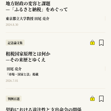
地方財政の変容と課題
—
「ふるさと納税」をめぐって
東京都立大学教授
田尾 亮介
2024.8.30
記念論文集
租税国家原理とは何か
—
その来歴とゆくえ
田尾 亮介
「市場・国家と法」掲載
2026.7.01
判例百選
契約における違法性と支出命令の関係