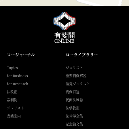
ロージャーナル
ローライブラリー
Topics
ジュリスト
for Business
重要判例解説
for Research
論究ジュリスト
法改正
判例百選
裁判例
民商法雑誌
ジュリスト
法学教室
書籍案内
法律学全集
記念論文集