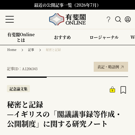
最近の公開記事一覧（2026年7月）
有斐閣Online
おすすめ
ロージャーナル
W
とは
Home
記事
秘密と記録
表記・略語例
記事ID：A1206343
記念論文集
秘密と記録
—
イギリスの「閣議議事録等作成・
公開制度」に関する研究ノート