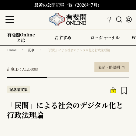
最近の公開記事一覧（2026年7月）
有斐閣Online
おすすめ
ロージャーナル
W
とは
Home
記事
「民間」による社会のデジタル化と行政法理論
表記・略語例
記事ID：A1206003
記念論文集
「民間」による社会のデジタル化と
行政法理論