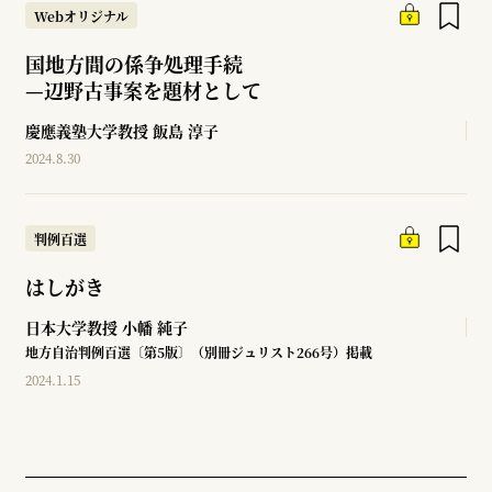
Webオリジナル
国地方間の係争処理手続
—
辺野古事案を題材として
慶應義塾大学教授
飯島 淳子
2024.8.30
判例百選
はしがき
日本大学教授
小幡 純子
地方自治判例百選〔第5版〕（別冊ジュリスト266号）掲載
2024.1.15