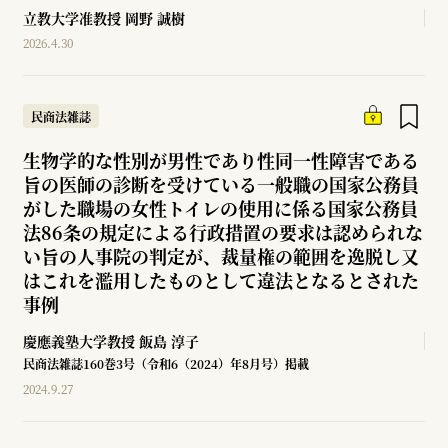
立教大学准教授
岡野 誠樹
2026.4.30
民商法雑誌
生物学的な性別が男性であり性同一性障害である
旨の医師の診断を受けている一般職の国家公務員
がした職場の女性トイレの使用に係る国家公務員
法86条の規定による行政措置の要求は認められな
い旨の人事院の判定が、裁量権の範囲を逸脱し又
はこれを濫用したものとして違法となるとされた
事例
慶應義塾大学教授
飯島 淳子
民商法雑誌160巻3号（令和6（2024）年8月号）掲載
2024.9.27