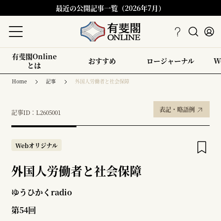
最近の公開記事一覧（2026年7月）
有斐閣Online
おすすめ
ロージャーナル
W
とは
Home
記事
外国人労働者と社会保障
表記・略語例
記事ID：L2605001
Webオリジナル
外国人労働者と社会保障
ゆうひかくradio
第54回