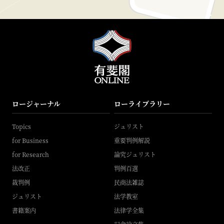
ロージャーナル
ローライブラリー
Topics
ジュリスト
for Business
重要判例解説
for Research
論究ジュリスト
法改正
判例百選
裁判例
民商法雑誌
ジュリスト
法学教室
書籍案内
法律学全集