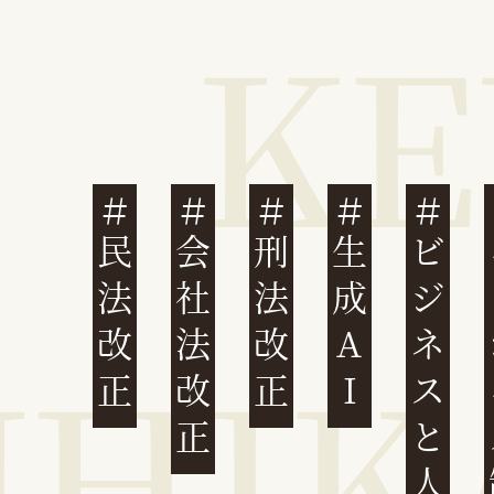
民法改正
会社法改正
刑法改正
生成AI
ビジネスと人権
イ