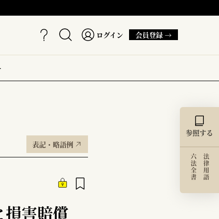
ログイン
会員登録 →
ー
参照する
表記・略語例
六法全書
法律用語
と損害賠償