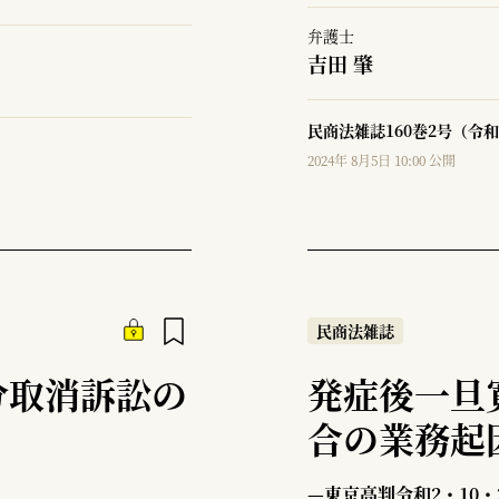
弁護士
吉田 肇
民商法雑誌160巻2号（令和
2024年 8月5日 10:00 公開
民商法雑誌
分取消訴訟の
発症後一旦
合の業務起
—東京高判令和2・10・