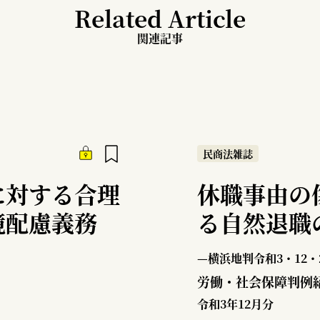
Related Article
関連記事
民商法雑誌
に対する合理
休職事由の
境配慮義務
る自然退職
—横浜地判令和3・12・
労働・社会保障判例
令和3年12月分