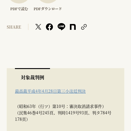
PDFで読む
PDFダウンロード
SHARE
対象裁判例
最高裁平成4年4月28日第三小法廷判決
（昭和63年（行ツ）第10号：審決取消請求事件）
（民集46巻4号245頁、判時1419号93頁、判タ784号
178頁）