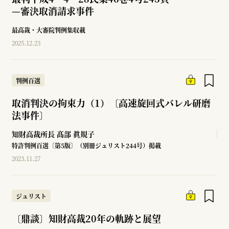
—
審決取消請求事件
最高裁・大審院判例集収載
2025.12.23
判例百選
取消判決の拘束力（1）〔高速旋回式バレル研磨
法事件〕
知財高裁所長
髙部 眞規子
特許判例百選〔第5版〕（別冊ジュリスト244号）掲載
2023.11.27
ジュリスト
〔鼎談〕知財高裁20年の軌跡と展望