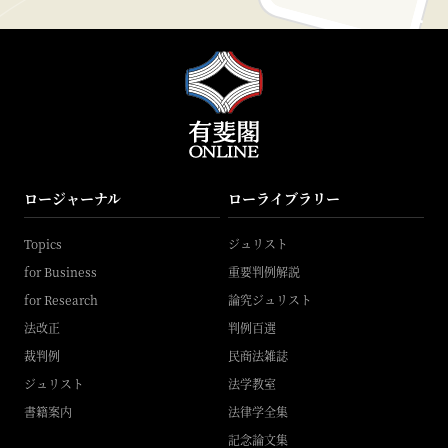
ロージャーナル
ローライブラリー
Topics
ジュリスト
for Business
重要判例解説
for Research
論究ジュリスト
法改正
判例百選
裁判例
民商法雑誌
ジュリスト
法学教室
書籍案内
法律学全集
記念論文集