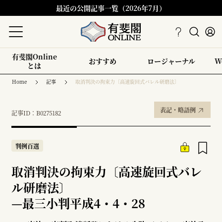
最近の公開記事一覧（2026年7月）
有斐閣Online
おすすめ
ロージャーナル
W
とは
Home
記事
取消判決の拘束力〔高速旋回式バレル研磨法〕
表記・略語例
記事ID：B0275182
判例百選
取消判決の拘束力〔高速旋回式バレ
ル研磨法〕
—
最三小判平成4・4・28