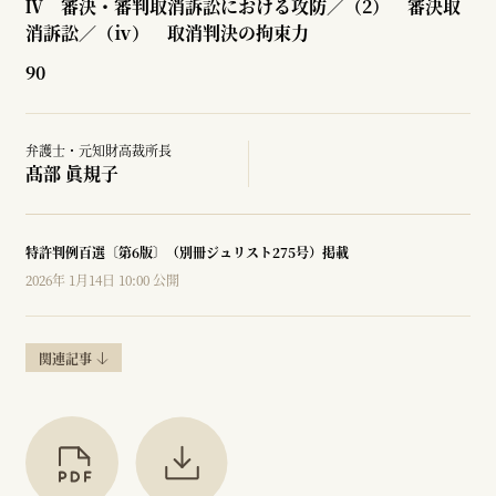
Ⅳ 審決・審判取消訴訟における攻防／（2） 審決取
消訴訟／（ⅳ） 取消判決の拘束力
90
弁護士・元知財高裁所長
髙部 眞規子
特許判例百選〔第6版〕（別冊ジュリスト275号）掲載
2026年 1月14日 10:00 公開
関連記事