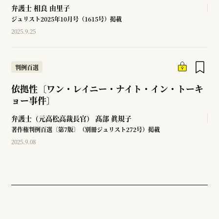
弁護士
相良 由里子
ジュリスト2025年10月号（1615号）掲載
2025.9.25
判例百選
依拠性〔ワン・レイニー・ナイト・イン・トーキ
ョー事件〕
弁護士（元高松高裁長官）
髙部 眞規子
著作権判例百選〔第7版〕（別冊ジュリスト272号）掲載
2025.9.08