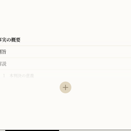
事実の概要
判旨
解説
1 本判決の意義
2 本判決の判断内容
3 特許庁において審理判断されなかったとしても考慮することがで
4 いわゆるキャッチボール現象を避けるための実務上の工夫
参考文献