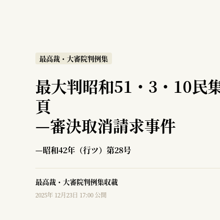
最高裁・大審院判例集
最大判昭和51・3・10民集
頁
—
審決取消請求事件
—昭和42年（行ツ）第28号
最高裁・大審院判例集収載
2025年 12月23日 17:00 公開