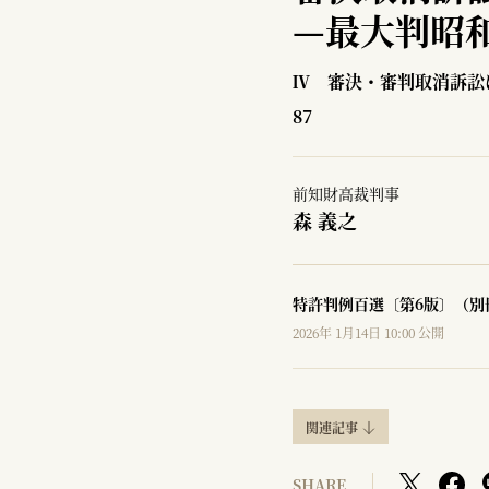
—
最大判昭和
Ⅳ 審決・審判取消訴訟
87
前知財高裁判事
森 義之
特許判例百選〔第6版〕（別
2026年 1月14日 10:00 公開
関連記事
SHARE