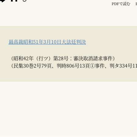
PDFで読む
最高裁昭和51年3月10日大法廷判決
（昭和42年（行ツ）第28号：審決取消請求事件）
（民集30巻2号79頁、判時806号13頁①事件、判タ334号1