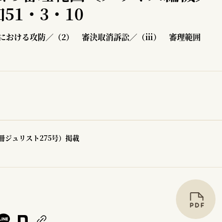
51・3・10
における攻防／（2） 審決取消訴訟／（ⅲ） 審理範囲
冊ジュリスト275号）掲載