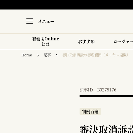
メニュー
有斐閣Online
おすすめ
ロージャ
とは
Home
記事
審決取消訴訟の審理範囲〔メリヤス編機〕
記事ID：B0275176
判例百選
審決取消訴