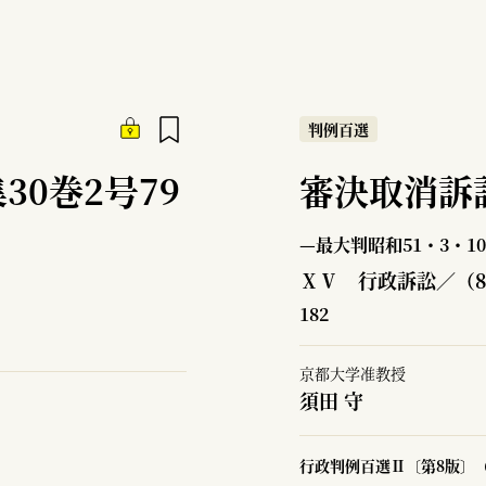
判例百選
30巻2号79
審決取消訴
—最大判昭和51・3・10
ⅩⅤ 行政訴訟／（
182
京都大学准教授
須田 守
行政判例百選Ⅱ〔第8版〕（