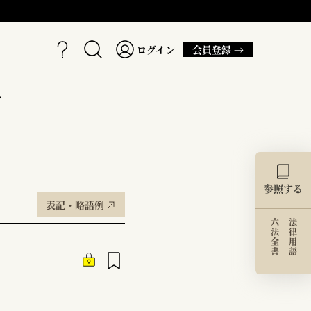
ログイン
会員登録 →
ー
参照する
表記・略語例
六法全書
法律用語