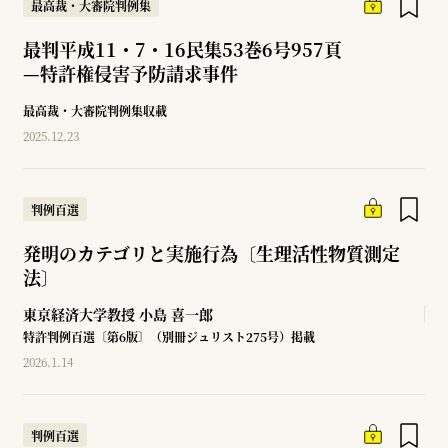
最高裁・大審院判例集
最判平成11・7・16民集53巻6号957頁
—
特許権侵害予防請求事件
最高裁・大審院判例集収載
2025.12.23
判例百選
発明のカテゴリと実施行為〔生理活性物質測定
法〕
東京経済大学教授
小島 喜一郎
特許判例百選〔第6版〕（別冊ジュリスト275号）掲載
2026.1.14
判例百選