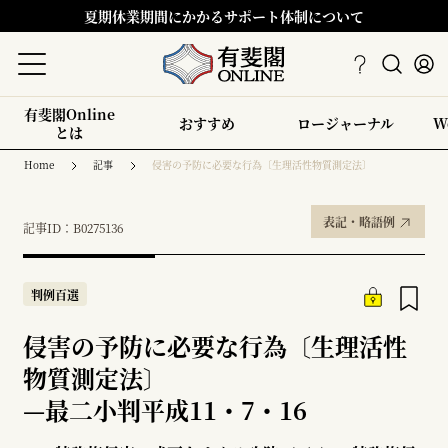
夏期休業期間にかかるサポート体制について
有斐閣Online
おすすめ
ロージャーナル
W
とは
Home
記事
侵害の予防に必要な行為〔生理活性物質測定法〕
表記・略語例
記事ID：B0275136
判例百選
侵害の予防に必要な行為〔生理活性
物質測定法〕
—
最二小判平成11・7・16