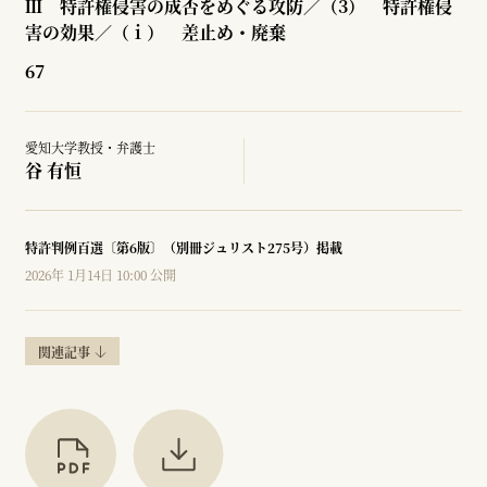
Ⅲ 特許権侵害の成否をめぐる攻防／（3） 特許権侵
害の効果／（ⅰ） 差止め・廃棄
67
愛知大学教授・弁護士
谷 有恒
特許判例百選〔第6版〕（別冊ジュリスト275号）掲載
2026年 1月14日 10:00 公開
関連記事