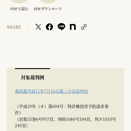
PDFで読む
PDFダウンロード
SHARE
対象裁判例
最高裁平成11年7月16日第二小法廷判決
（平成10年（オ）第604号：特許権侵害予防請求事
件）
（民集53巻6号957頁、判時1686号104頁、判タ1010号
245頁）