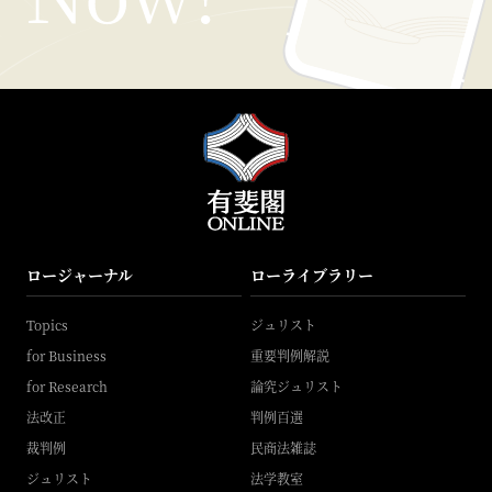
ロージャーナル
ローライブラリー
Topics
ジュリスト
for Business
重要判例解説
for Research
論究ジュリスト
法改正
判例百選
裁判例
民商法雑誌
ジュリスト
法学教室