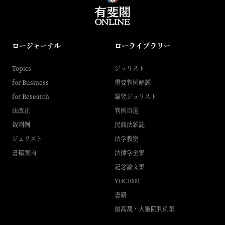
ロージャーナル
ローライブラリー
Topics
ジュリスト
for Business
重要判例解説
for Research
論究ジュリスト
法改正
判例百選
裁判例
民商法雑誌
ジュリスト
法学教室
書籍案内
法律学全集
記念論文集
YDC1000
書籍
最高裁・大審院判例集