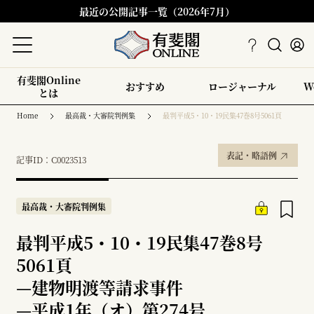
最近の公開記事一覧（2026年7月）
有斐閣Online
おすすめ
ロージャーナル
W
とは
Home
最高裁・大審院判例集
最判平成5・10・19民集47巻8号5061頁
表記・略語例
記事ID：C0023513
最高裁・大審院判例集
最判平成5・10・19民集47巻8号
5061頁
—
建物明渡等請求事件
—
平成1年（オ）第274号