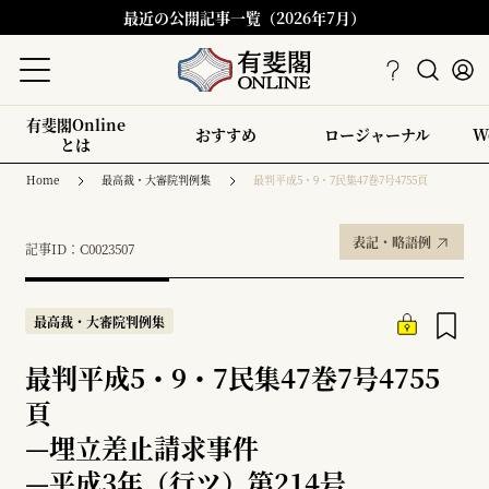
最近の公開記事一覧（2026年7月）
有斐閣Online
おすすめ
ロージャーナル
W
とは
Home
最高裁・大審院判例集
最判平成5・9・7民集47巻7号4755頁
表記・略語例
記事ID：C0023507
最高裁・大審院判例集
最判平成5・9・7民集47巻7号4755
頁
—
埋立差止請求事件
—
平成3年（行ツ）第214号