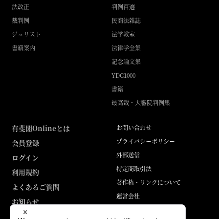
法改正
判例百選
裁判例
民商法雑誌
ジュリスト
法学教室
書籍案内
法律学全集
記念論文集
YDC1000
書籍
最高裁・大審院判例集
有斐閣Onlineとは
お問い合わせ
プライバシーポリシー
会員登録
外部送信
ログイン
特定商取引法
利用規約
著作権・リンクについて
よくあるご質問
運営会社
お知らせ