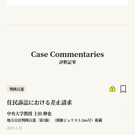
Case Commentaries
評釈記事
判例百選
住民訴訟における差止請求
中央大学教授
土田 伸也
地方自治判例百選〔第5版〕（別冊ジュリスト266号）掲載
2024.1.15