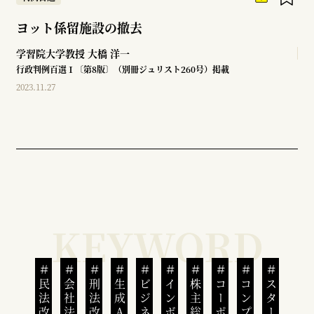
ヨット係留施設の撤去
学習院大学教授
大橋 洋一
行政判例百選Ⅰ〔第8版〕（別冊ジュリスト260号）掲載
2023.11.27
民法改正
会社法改正
刑法改正
生成AI
株主総会