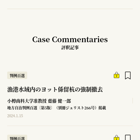
Case Commentaries
評釈記事
判例百選
漁港水域内のヨット係留杭の強制撤去
小樽商科大学准教授
齋藤 健一郎
地方自治判例百選〔第5版〕（別冊ジュリスト266号）掲載
2024.1.15
判例百選