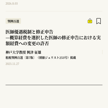
2026.8.03
判例百選
医師優遇税制と修正申告
—
概算経費を選択した医師の修正申告における実
額経費への変更の許否
神戸大学教授
興津 征雄
租税判例百選〔第7版〕（別冊ジュリスト253号）掲載
2023.11.27