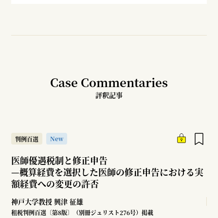
Case Commentaries
評釈記事
New
判例百選
医師優遇税制と修正申告
—
概算経費を選択した医師の修正申告における実
額経費への変更の許否
神戸大学教授
興津 征雄
租税判例百選〔第8版〕（別冊ジュリスト276号）掲載