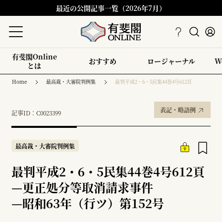
最近の公開記事一覧（2026年7月）
有斐閣Online
おすすめ
ロージャーナル
W
とは
Home
最高裁・大審院判例集
最判平成2・6・5民集44巻4号612頁
表記・略語例
記事ID：C0023399
最高裁・大審院判例集
最判平成2・6・5民集44巻4号612頁
—
更正処分等取消請求事件
—
昭和63年（行ツ）第152号