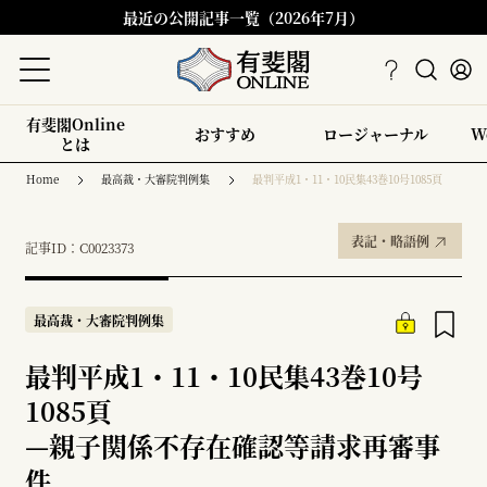
最近の公開記事一覧（2026年7月）
有斐閣Online
おすすめ
ロージャーナル
W
とは
Home
最高裁・大審院判例集
最判平成1・11・10民集43巻10号1085頁
表記・略語例
記事ID：C0023373
最高裁・大審院判例集
最判平成1・11・10民集43巻10号
1085頁
—
親子関係不存在確認等請求再審事
件