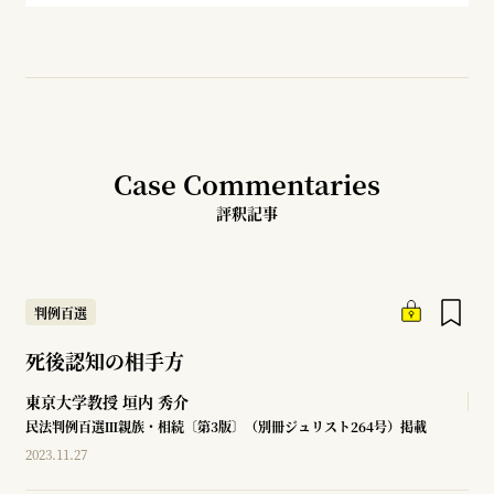
Case Commentaries
評釈記事
判例百選
死後認知の相手方
東京大学教授
垣内 秀介
民法判例百選Ⅲ親族・相続〔第3版〕（別冊ジュリスト264号）掲載
2023.11.27