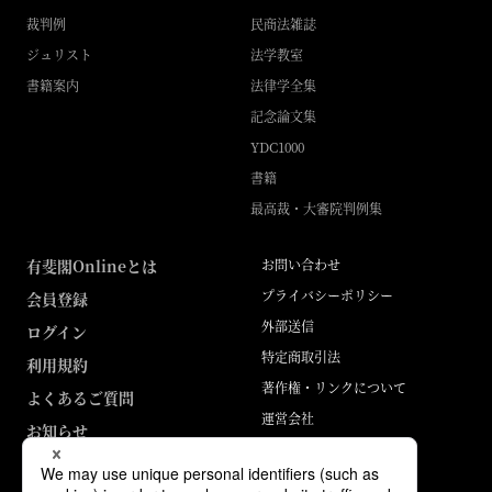
裁判例
民商法雑誌
ジュリスト
法学教室
書籍案内
法律学全集
記念論文集
YDC1000
書籍
最高裁・大審院判例集
有斐閣Onlineとは
お問い合わせ
プライバシーポリシー
会員登録
外部送信
ログイン
特定商取引法
利用規約
著作権・リンクについて
よくあるご質問
運営会社
お知らせ