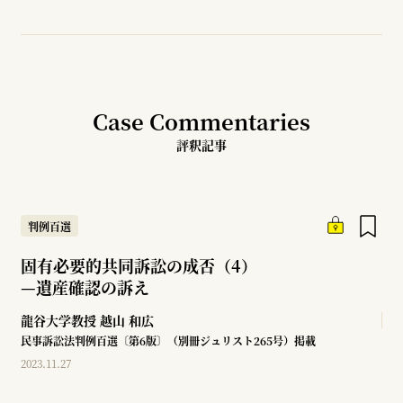
Case Commentaries
評釈記事
判例百選
固有必要的共同訴訟の成否（4）
—
遺産確認の訴え
龍谷大学教授
越山 和広
民事訴訟法判例百選〔第6版〕（別冊ジュリスト265号）掲載
2023.11.27