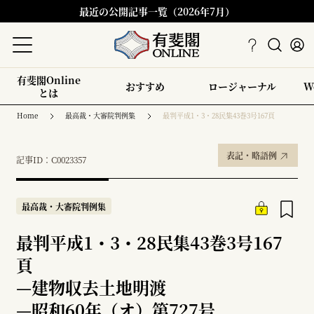
最近の公開記事一覧（2026年7月）
有斐閣Online
おすすめ
ロージャーナル
W
とは
Home
最高裁・大審院判例集
最判平成1・3・28民集43巻3号167頁
表記・略語例
記事ID：C0023357
最高裁・大審院判例集
最判平成1・3・28民集43巻3号167
頁
—
建物収去土地明渡
—
昭和60年（オ）第727号