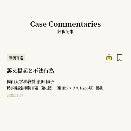
Case Commentaries
評釈記事
判例百選
訴え提起と不法行為
岡山大学准教授
濵田 陽子
民事訴訟法判例百選〔第6版〕（別冊ジュリスト265号）掲載
2023.11.27