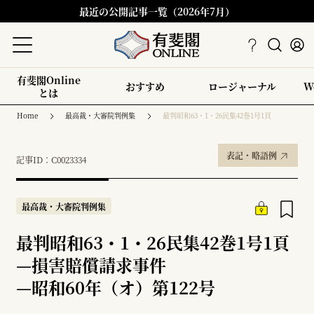
最近の公開記事一覧（2026年7月）
有斐閣Online
おすすめ
ロージャーナル
W
とは
Home
最高裁・大審院判例集
最判昭和63・1・26民集42巻1号1頁
表記・略語例
記事ID：C0023334
最高裁・大審院判例集
最判昭和63・1・26民集42巻1号1頁
—
損害賠償請求事件
—
昭和60年（オ）第122号