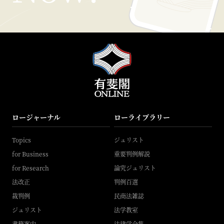
ロージャーナル
ローライブラリー
Topics
ジュリスト
for Business
重要判例解説
for Research
論究ジュリスト
法改正
判例百選
裁判例
民商法雑誌
ジュリスト
法学教室
書籍案内
法律学全集