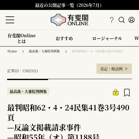
最近の公開記事一覧（2026年7月）
有斐閣Online
おすすめ
ロージャーナル
W
とは
Home
最高裁・大審院判例集
最判昭和62・4・24民集41巻3号490頁
表記・略語例
記事ID：C0023311
最高裁・大審院判例集
最判昭和62・4・24民集41巻3号490
頁
—
反論文掲載請求事件
—
昭和55年（オ）第1188号