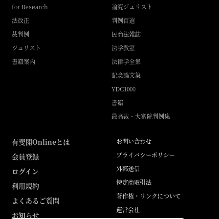
for Research
論究ジュリスト
法改正
判例百選
裁判例
民商法雑誌
ジュリスト
法学教室
書籍案内
法律学全集
記念論文集
YDC1000
書籍
最高裁・大審院判例集
有斐閣Onlineとは
お問い合わせ
プライバシーポリシー
会員登録
外部送信
ログイン
特定商取引法
利用規約
著作権・リンクについて
よくあるご質問
運営会社
お知らせ