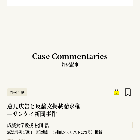
Case Commentaries
評釈記事
判例百選
意見広告と反論文掲載請求権
—
サンケイ新聞事件
成城大学教授
松田 浩
憲法判例百選Ⅰ〔第8版〕（別冊ジュリスト273号）掲載
2025.10.27