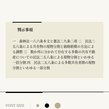
判示事項
一 森林法一八六条本文と憲法二九条二項 二 民法二
五八条による共有物の現物分割と価格賠償の方法によ
る調整 三 数か所に分かれて存在する多数の共有不動
産についての民法二五八条による現物分割といわゆる
一括分割 四 民法二五八条による多数共有者間の現物
分割といわゆる一部分割
FONT SIZE