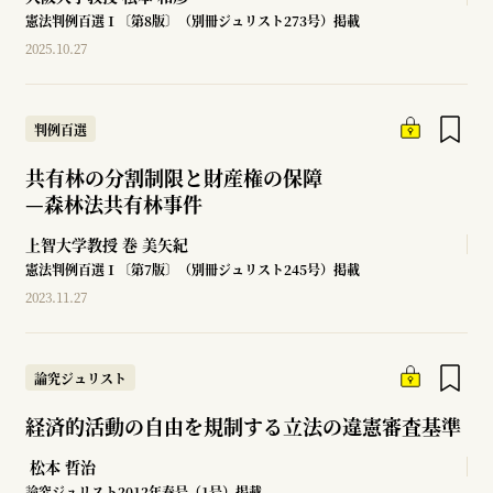
憲法判例百選Ⅰ〔第8版〕（別冊ジュリスト273号）掲載
2025.10.27
判例百選
共有林の分割制限と財産権の保障
—
森林法共有林事件
上智大学教授
巻 美矢紀
憲法判例百選Ⅰ〔第7版〕（別冊ジュリスト245号）掲載
2023.11.27
論究ジュリスト
経済的活動の自由を規制する立法の違憲審査基準
松本 哲治
論究ジュリスト2012年春号（1号）掲載