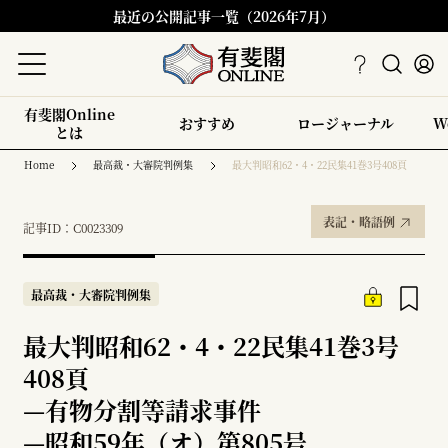
最近の公開記事一覧（2026年7月）
有斐閣Online
おすすめ
ロージャーナル
W
とは
Home
最高裁・大審院判例集
最大判昭和62・4・22民集41巻3号408頁
表記・略語例
記事ID：C0023309
最高裁・大審院判例集
最大判昭和62・4・22民集41巻3号
408頁
—
有物分割等請求事件
—
昭和59年（オ）第805号