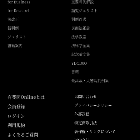
for Business
重要判例解説
for Research
論究ジュリスト
法改正
判例百選
裁判例
民商法雑誌
ジュリスト
法学教室
書籍案内
法律学全集
記念論文集
YDC1000
書籍
最高裁・大審院判例集
有斐閣Onlineとは
お問い合わせ
プライバシーポリシー
会員登録
外部送信
ログイン
特定商取引法
利用規約
著作権・リンクについて
よくあるご質問