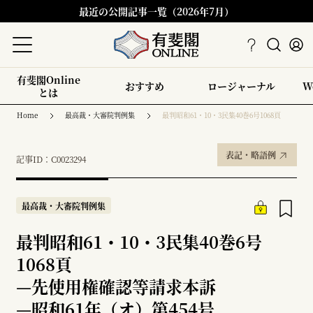
最近の公開記事一覧（2026年7月）
有斐閣Online
おすすめ
ロージャーナル
W
とは
Home
最高裁・大審院判例集
最判昭和61・10・3民集40巻6号1068頁
表記・略語例
記事ID：C0023294
最高裁・大審院判例集
最判昭和61・10・3民集40巻6号
1068頁
—
先使用権確認等請求本訴
—
昭和61年（オ）第454号