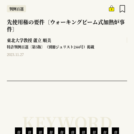
判例百選
先使用権の要件〔ウォーキングビーム式加熱炉事
件〕
東北大学教授
蘆立 順美
特許判例百選〔第5版〕（別冊ジュリスト244号）掲載
2023.11.27