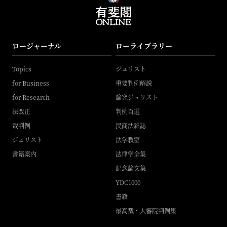
ロージャーナル
ローライブラリー
Topics
ジュリスト
for Business
重要判例解説
for Research
論究ジュリスト
法改正
判例百選
裁判例
民商法雑誌
ジュリスト
法学教室
書籍案内
法律学全集
記念論文集
YDC1000
書籍
最高裁・大審院判例集