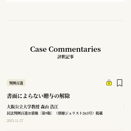
Case Commentaries
評釈記事
判例百選
書面によらない贈与の解除
大阪公立大学教授
森山 浩江
民法判例百選Ⅱ債権〔第9版〕（別冊ジュリスト263号）掲載
2023.11.27