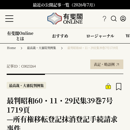
最近の公開記事一覧（2026年7月）
有斐閣Online
おすすめ
ロージャーナル
W
とは
Home
最高裁・大審院判例集
最判昭和60・11・29民集39巻7号1719頁
表記・略語例
記事ID：C0023264
最高裁・大審院判例集
最判昭和60・11・29民集39巻7号
1719頁
—
所有権移転登記抹消登記手続請求
事件