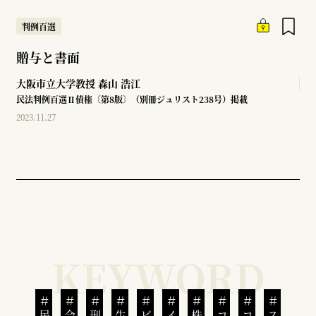
判例百選
贈与と書面
大阪市立大学教授
森山 浩江
民法判例百選Ⅱ債権〔第8版〕（別冊ジュリスト238号）掲載
2023.11.27