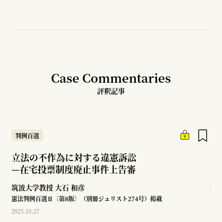
Case Commentaries
評釈記事
判例百選
立法の不作為に対する違憲訴訟
—
在宅投票制度廃止事件上告審
筑波大学教授
大石 和彦
憲法判例百選Ⅱ〔第8版〕（別冊ジュリスト274号）掲載
2025.10.27