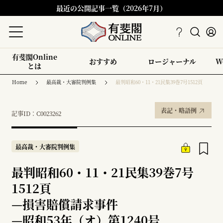
最近の公開記事一覧（2026年7月）
有斐閣Online
おすすめ
ロージャーナル
W
とは
Home
最高裁・大審院判例集
最判昭和60・11・21民集39巻7号1512頁
表記・略語例
記事ID：C0023262
最高裁・大審院判例集
最判昭和60・11・21民集39巻7号
1512頁
—
損害賠償請求事件
—
昭和53年（オ）第1240号