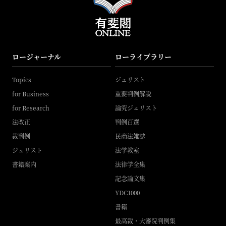
ロージャーナル
ローライブラリー
Topics
ジュリスト
for Business
重要判例解説
for Research
論究ジュリスト
法改正
判例百選
裁判例
民商法雑誌
ジュリスト
法学教室
書籍案内
法律学全集
記念論文集
YDC1000
書籍
最高裁・大審院判例集