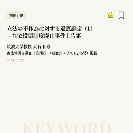
判例百選
立法の不作為に対する違憲訴訟（1）
—
在宅投票制度廃止事件上告審
筑波大学教授
大石 和彦
憲法判例百選Ⅱ〔第7版〕（別冊ジュリスト246号）掲載
2023.11.27