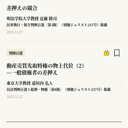
差押えの競合
明治学院大学教授
近藤 隆司
民事執行・保全判例百選〔第3版〕（別冊ジュリスト247号）掲載
2023.11.27
判例百選
動産売買先取特権の物上代位（2）
—
一般債権者の差押え
東京大学教授
道垣内 弘人
民法判例百選Ⅰ総則・物権〔第8版〕（別冊ジュリスト237号）掲載
2023.11.27