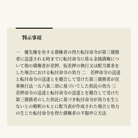
判示事項
一 優先権を有する債権者の得た転付命令が第三債務
者に送達される時までに転付命令に係る金銭債権につ
いて他の債権者が差押、仮差押の執行又は配当要求を
した場合における転付命令の効力 二 差押命令の送達
と転付命令の送達とを競合して受けた第三債務者が民
事執行法一五六条二項に基づいてした供託の効力 三
差押命令の送達と転付命令の送達とを競合して受けた
第三債務者のした供託に基づき転付命令が効力を生じ
ないとの解釈のもとに配当表が作成された場合と効力
の生じた転付命令を得た債権者の不服申立方法