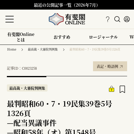
最近の公開記事一覧（2026年7月）
有斐閣Online
おすすめ
ロージャーナル
W
とは
Home
最高裁・大審院判例集
最判昭和60・7・19民集39巻5号1326頁
表記・略語例
記事ID：C0023258
最高裁・大審院判例集
最判昭和60・7・19民集39巻5号
1326頁
—
配当異議事件
—
昭和58年（オ）第1548号