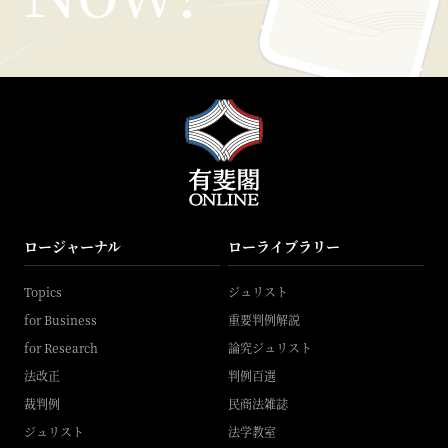
ロージャーナル
ローライブラリー
Topics
ジュリスト
for Business
重要判例解説
for Research
論究ジュリスト
法改正
判例百選
裁判例
民商法雑誌
ジュリスト
法学教室