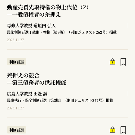
動産売買先取特権の物上代位（2）
—
一般債権者の差押え
専修大学教授
道垣内 弘人
民法判例百選Ⅰ総則・物権〔第9版〕（別冊ジュリスト262号）掲載
2023.11.27
判例百選
差押えの競合
—
第三債務者の供託権能
広島大学教授
田邊 誠
民事執行・保全判例百選〔第3版〕（別冊ジュリスト247号）掲載
2023.11.27
判例百選