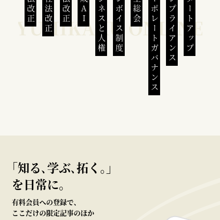
民法改正
会社法改正
刑法改正
生成AI
ビジネスと人権
インボイス制度
株主総会
コーポレートガバナンス
コンプライアンス
スタートアップ
｢知る､学ぶ､拓く｡｣
を日常に。
有料会員への登録で、
ここだけの限定記事のほか