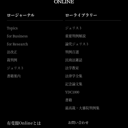
ロージャーナル
ローライブラリー
Topics
ジュリスト
for Business
重要判例解説
for Research
論究ジュリスト
法改正
判例百選
裁判例
民商法雑誌
ジュリスト
法学教室
書籍案内
法律学全集
記念論文集
YDC1000
書籍
最高裁・大審院判例集
有斐閣Onlineとは
お問い合わせ