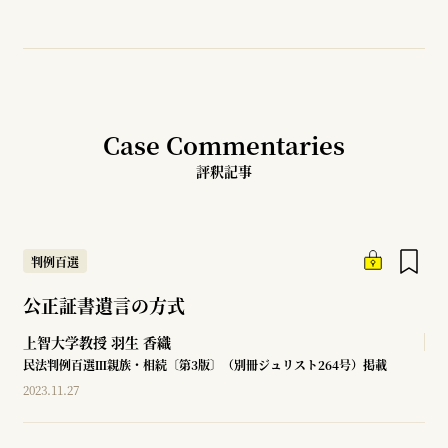
Case Commentaries
評釈記事
判例百選
公正証書遺言の方式
上智大学教授
羽生 香織
民法判例百選Ⅲ親族・相続〔第3版〕（別冊ジュリスト264号）掲載
2023.11.27