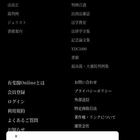
法改正
判例百選
裁判例
民商法雑誌
ジュリスト
法学教室
書籍案内
法律学全集
記念論文集
YDC1000
書籍
最高裁・大審院判例集
有斐閣Onlineとは
お問い合わせ
プライバシーポリシー
会員登録
外部送信
ログイン
特定商取引法
利用規約
著作権・リンクについて
よくあるご質問
運営会社
お知らせ