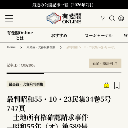
最近の公開記事一覧（2026年7月）
有斐閣Online
おすすめ
ロージャーナル
W
とは
Home
最高裁・大審院判例集
最判昭和55・10・23民集34巻5号747頁
表記・略語例
記事ID：C0023065
最高裁・大審院判例集
最判昭和55・10・23民集34巻5号
747頁
—
土地所有権確認請求事件
—
昭和55年（オ）第589号