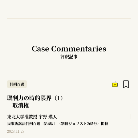
Case Commentaries
評釈記事
判例百選
既判力の時的限界（1）
—
取消権
東北大学准教授
宇野 瑛人
民事訴訟法判例百選〔第6版〕（別冊ジュリスト265号）掲載
2023.11.27