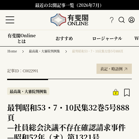
最近の公開記事一覧（2026年7月）
有斐閣Online
おすすめ
ロージャーナル
W
とは
Home
最高裁・大審院判例集
最判昭和53・7・10民集32巻5号888頁
表記・略語例
記事ID：C0022991
最高裁・大審院判例集
最判昭和53・7・10民集32巻5号888
頁
—
社員総会決議不存在確認請求事件
—
昭和52年（オ）第1321号