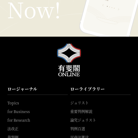
ロージャーナル
ローライブラリー
Topics
ジュリスト
for Business
重要判例解説
for Research
論究ジュリスト
法改正
判例百選
裁判例
民商法雑誌