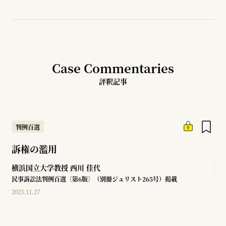
Case Commentaries
評釈記事
判例百選
訴権の濫用
横浜国立大学教授
西川 佳代
民事訴訟法判例百選〔第6版〕（別冊ジュリスト265号）掲載
2023.11.27