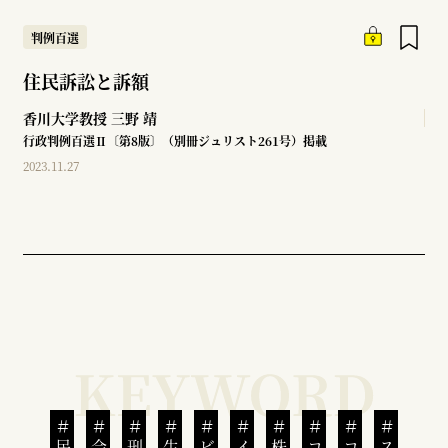
判例百選
住民訴訟と訴額
香川大学教授
三野 靖
行政判例百選Ⅱ〔第8版〕（別冊ジュリスト261号）掲載
2023.11.27