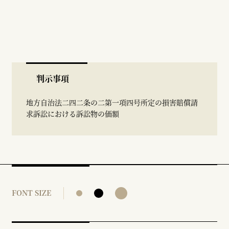
判示事項
地方自治法二四二条の二第一項四号所定の損害賠償請
求訴訟における訴訟物の価額
FONT SIZE