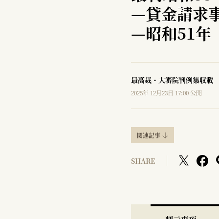
—
貸金請求
—
昭和51年
最高裁・大審院判例集収載
2025年 12月23日 17:00 公開
関連記事
SHARE