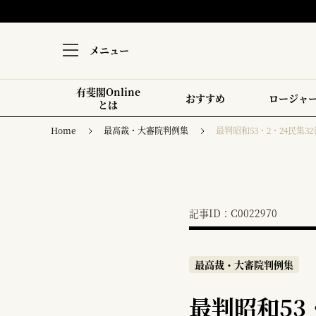
メニュー
有斐閣Online
おすすめ
ロージャ
とは
Home
最高裁・大審院判例集
最判昭和53・2・24民集32
記事ID：C0022970
最高裁・大審院判例集
最判昭和53・