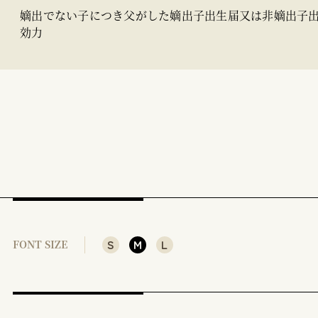
嫡出でない子につき父がした嫡出子出生届又は非嫡出子
効力
S
M
L
FONT SIZE