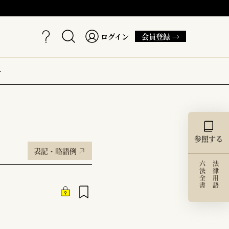
ログイン
会員登録 →
ー
参照する
表記・略語例
六法全書
法律用語