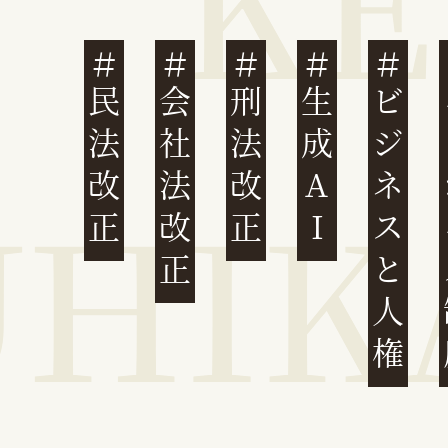
民法改正
会社法改正
刑法改正
生成AI
ビジネスと人権
イ