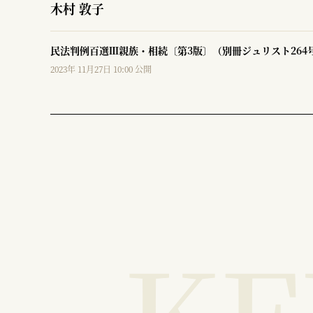
木村 敦子
民法判例百選Ⅲ親族・相続〔第3版〕（別冊ジュリスト264
2023年 11月27日 10:00 公開