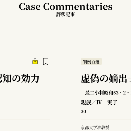
Case Commentaries
評釈記事
判例百選
認知の効力
虚偽の嫡出
—最二小判昭和53・2・
親族／Ⅳ 実子
30
京都大学准教授