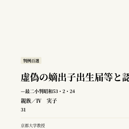
判例百選
虚偽の嫡出子出生届等と
—最二小判昭和53・2・24
親族／Ⅳ 実子
31
京都大学教授