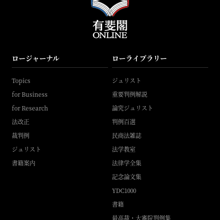
ロージャーナル
ローライブラリー
Topics
ジュリスト
for Business
重要判例解説
for Research
論究ジュリスト
法改正
判例百選
裁判例
民商法雑誌
ジュリスト
法学教室
書籍案内
法律学全集
記念論文集
YDC1000
書籍
最高裁・大審院判例集