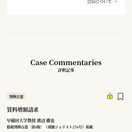
会員について →
Case Commentaries
評釈記事
判例百選
賃料増額請求
早稲田大学教授
渡辺 徹也
租税判例百選〔第8版〕（別冊ジュリスト276号）掲載