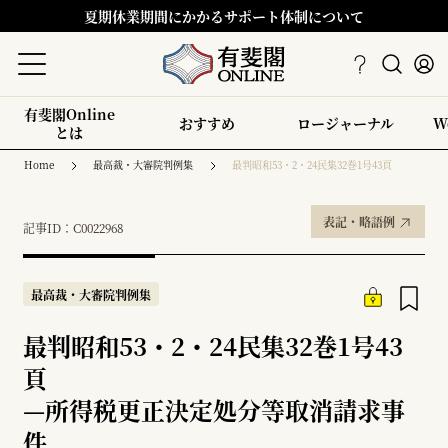
夏期休業期間にかかるサポート体制について
有斐閣Online
おすすめ
ロージャーナル
W
とは
Home
最高裁・大審院判例集
最判昭和53・2・24民集32巻1号43頁
表記・略語例
記事ID：C0022968
最高裁・大審院判例集
最判昭和53・2・24民集32巻1号43
頁
—
所得税更正決定処分等取消請求事
件