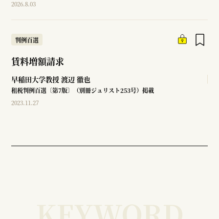
2026.8.03
判例百選
賃料増額請求
早稲田大学教授
渡辺 徹也
租税判例百選〔第7版〕（別冊ジュリスト253号）掲載
2023.11.27