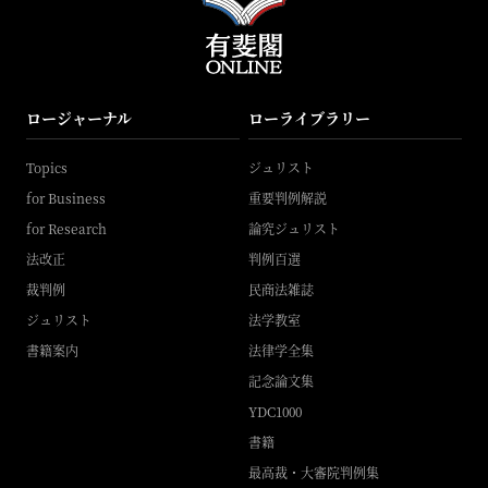
ロージャーナル
ローライブラリー
Topics
ジュリスト
for Business
重要判例解説
for Research
論究ジュリスト
法改正
判例百選
裁判例
民商法雑誌
ジュリスト
法学教室
書籍案内
法律学全集
記念論文集
YDC1000
書籍
最高裁・大審院判例集