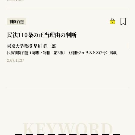
判例百選
民法110条の正当理由の判断
東京大学教授
早川 眞一郎
民法判例百選Ⅰ総則・物権〔第8版〕（別冊ジュリスト237号）掲載
2023.11.27