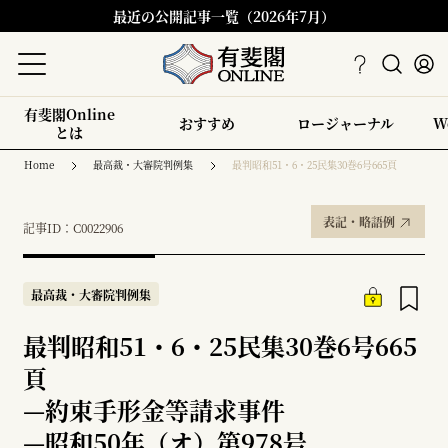
最近の公開記事一覧（2026年7月）
有斐閣Online
おすすめ
ロージャーナル
W
とは
Home
最高裁・大審院判例集
最判昭和51・6・25民集30巻6号665頁
表記・略語例
記事ID：C0022906
最高裁・大審院判例集
最判昭和51・6・25民集30巻6号665
頁
—
約束手形金等請求事件
—
昭和50年（オ）第978号