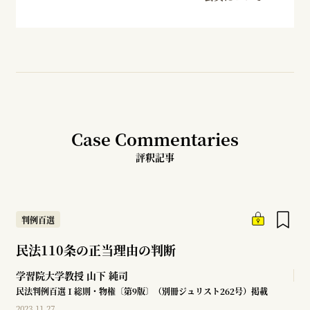
Case Commentaries
評釈記事
判例百選
民法110条の正当理由の判断
学習院大学教授
山下 純司
民法判例百選Ⅰ総則・物権〔第9版〕（別冊ジュリスト262号）掲載
2023.11.27