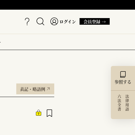
ログイン
会員登録 →
ー
参照する
表記・略語例
六法全書
法律用語