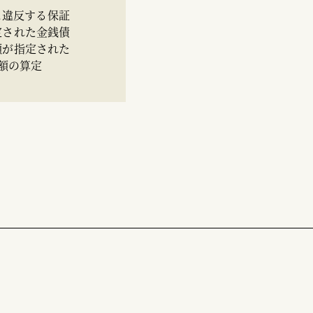
に違反する保証
定された金銭債
額が指定された
額の算定