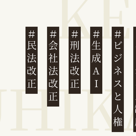
民法改正
会社法改正
刑法改正
生成AI
ビジネスと人権
イ