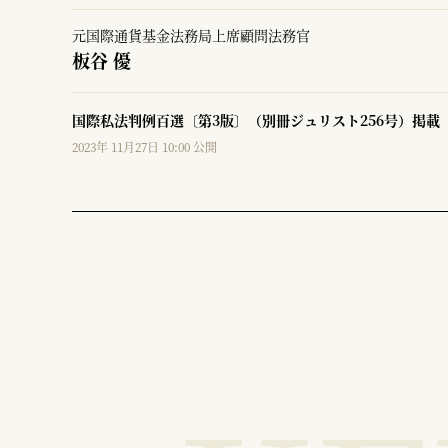
元国際通貨基金法務局上席顧問法務官
板谷 優
国際私法判例百選〔第3版〕（別冊ジュリスト256号）掲載
2023年 11月27日 10:00 公開