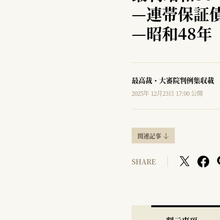
—
連帯保証
—
昭和48年
最高裁・大審院判例集収載
2025年 12月23日 17:00 公開
関連記事
SHARE