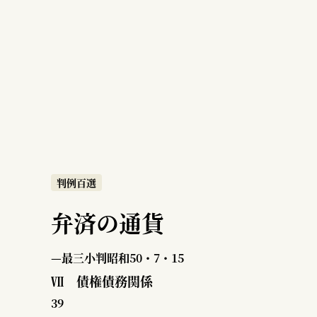
判例百選
弁済の通貨
—最三小判昭和50・7・15
Ⅶ 債権債務関係
39