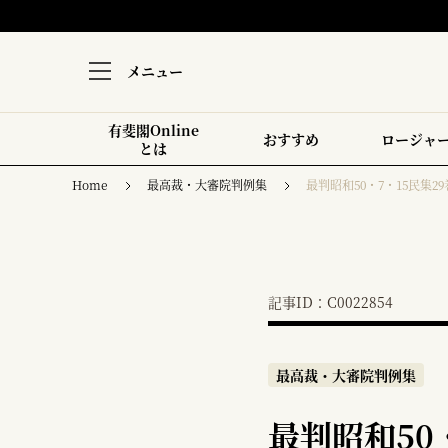
メニュー
有斐閣Online
おすすめ
ロージャ
とは
Home
最高裁・大審院判例集
最判昭和50・7・15民集29巻
記事ID：C0022854
最高裁・大審院判例集
最判昭和50・