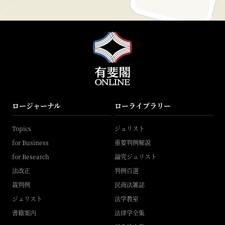
ロージャーナル
ローライブラリー
Topics
ジュリスト
for Business
重要判例解説
for Research
論究ジュリスト
法改正
判例百選
裁判例
民商法雑誌
ジュリスト
法学教室
書籍案内
法律学全集