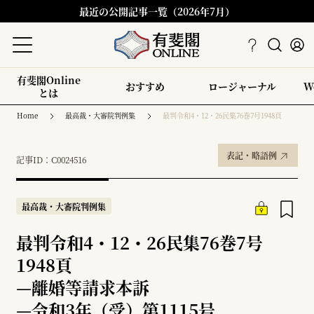
最近の公開記事一覧（2026年7月）
有斐閣Online
おすすめ
ロージャーナル
W
とは
Home
最高裁・大審院判例集
最判令和4・12・26民集76巻7号1948頁
表記・略語例
記事ID：C0024516
最高裁・大審院判例集
最判令和4・12・26民集76巻7号
1948頁
—
離婚等請求本訴
—
令和3年（受）第1115号