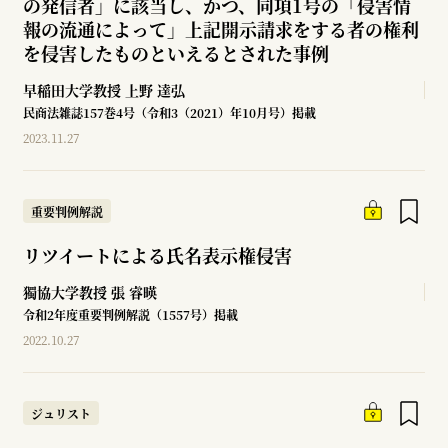
の発信者」に該当し、かつ、同項1号の「侵害情
報の流通によって」上記開示請求をする者の権利
を侵害したものといえるとされた事例
早稲田大学教授
上野 達弘
民商法雑誌157巻4号（令和3（2021）年10月号）掲載
2023.11.27
重要判例解説
リツイートによる氏名表示権侵害
獨協大学教授
張 睿暎
令和2年度重要判例解説（1557号）掲載
2022.10.27
ジュリスト