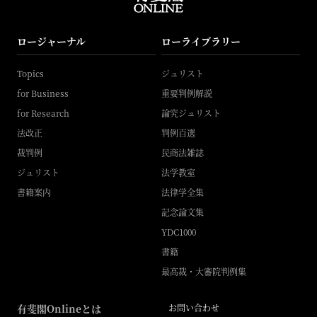
ロージャーナル
ローライブラリー
Topics
ジュリスト
for Business
重要判例解説
for Research
論究ジュリスト
法改正
判例百選
裁判例
民商法雑誌
ジュリスト
法学教室
書籍案内
法律学全集
記念論文集
YDC1000
書籍
最高裁・大審院判例集
有斐閣Onlineとは
お問い合わせ