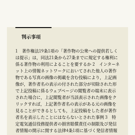
判示事項
1 著作権法19条1項の「著作物の公衆への提供若しく
は提示」は，同法21条から27条までに規定する権利に
係る著作物の利用によることを要するか 2 インターネ
ット上の情報ネットワークにおいてされた他人の著作
物である写真の画像の掲載を含む投稿により，上記画
像が，著作者名の表示の付された部分が切除された形
で上記投稿に係るウェブページの閲覧者の端末に表示
された場合に，上記閲覧者が当該表示された画像をク
リックすれば，上記著作者名の表示がある元の画像を
見ることができるとしても，上記投稿をした者が著作
者名を表示したことにはならないとされた事例 3 特
定電気通信役務提供者の損害賠償責任の制限及び発信
者情報の開示に関する法律4条1項に基づく発信者情報