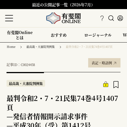
最近の公開記事一覧（2026年7月）
有斐閣Online
おすすめ
ロージャーナル
W
とは
Home
最高裁・大審院判例集
最判令和2・7・21民集74巻4号1407頁
表記・略語例
記事ID：C0024458
最高裁・大審院判例集
最判令和2・7・21民集74巻4号1407
頁
—
発信者情報開示請求事件
—
平成30年（受）第1412号