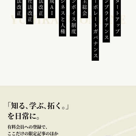
民法改正
会社法改正
刑法改正
生成AI
ビジネスと人権
インボイス制度
株主総会
コーポレートガバナンス
コンプライアンス
スタートアップ
｢知る､学ぶ､拓く｡｣
を日常に。
有料会員への登録で、
ここだけの限定記事のほか