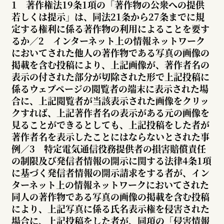
1 著作権法19条1項の「著作物の公衆への提供
若しくは提示」は、同法21条から27条までに規
定する権利に係る著作物の利用によることを要す
るか／2 インターネット上の情報ネットワーク
においてされた他人の著作物である写真の画像の
掲載を含む投稿により、上記画像が、著作者名の
表示の付された部分が切除された形で上記投稿に
係るウェブページの閲覧者の端末に表示された場
合に、上記閲覧者が当該表示された画像をクリッ
クすれば、上記著作者名の表示がある元の画像を
見ることができるとしても、上記投稿をした者が
著作者名を表示したことにはならないとされた事
例／3 特定電気通信役務提供者の損害賠償責任
の制限及び発信者情報の開示に関する法律4条1項
に基づく発信者情報の開示請求をする者が、イン
ターネット上の情報ネットワークにおいてされた
同人の著作物である写真の画像の掲載を含む投稿
により、上記写真に係る氏名表示権を侵害された
場合に、上記投稿をした者が、同項の「侵害情報