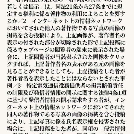
若しくは提示」は、同法21条から27条までに規
定する権利に係る著作物の利用によることを要す
るか／2 インターネット上の情報ネットワーク
においてされた他人の著作物である写真の画像の
掲載を含む投稿により、上記画像が、著作者名の
表示の付された部分が切除された形で上記投稿に
係るウェブページの閲覧者の端末に表示された場
合に、上記閲覧者が当該表示された画像をクリッ
クすれば、上記著作者名の表示がある元の画像を
見ることができるとしても、上記投稿をした者が
著作者名を表示したことにはならないとされた事
例／3 特定電気通信役務提供者の損害賠償責任
の制限及び発信者情報の開示に関する法律4条1項
に基づく発信者情報の開示請求をする者が、イン
ターネット上の情報ネットワークにおいてされた
同人の著作物である写真の画像の掲載を含む投稿
により、上記写真に係る氏名表示権を侵害された
場合に、上記投稿をした者が、同項の「侵害情報