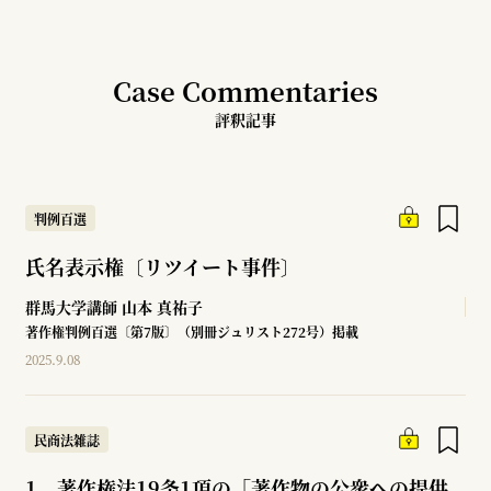
Case Commentaries
評釈記事
判例百選
氏名表示権〔リツイート事件〕
群馬大学講師
山本 真祐子
著作権判例百選〔第7版〕（別冊ジュリスト272号）掲載
2025.9.08
民商法雑誌
1 著作権法19条1項の「著作物の公衆への提供