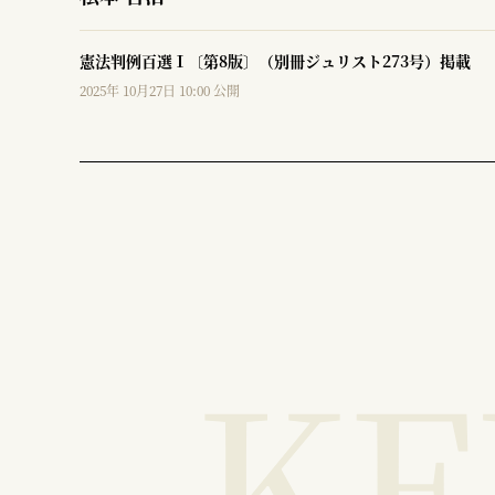
憲法判例百選Ⅰ〔第8版〕（別冊ジュリスト273号）掲載
2025年 10月27日 10:00 公開