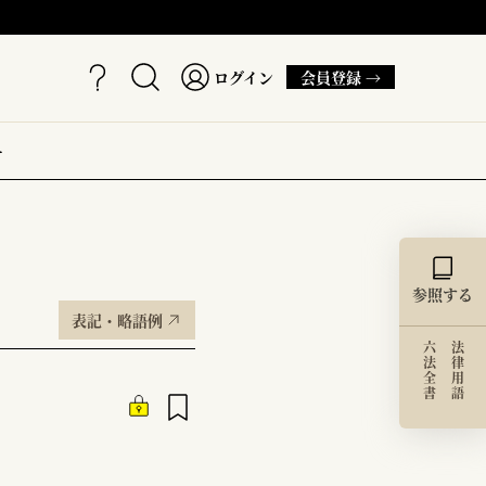
ログイン
会員登録 →
ー
参照する
表記・略語例
六法全書
法律用語