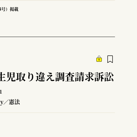
44号）掲載
生児取り違え調査請求訴訟
1
ly／憲法