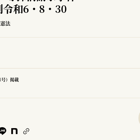
令和6・8・30
／憲法
31号）掲載