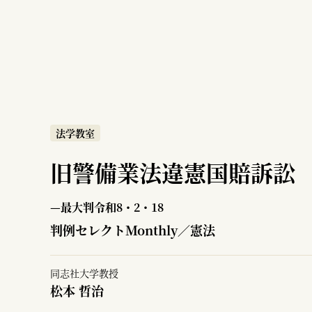
法学教室
旧警備業法違憲国賠訴訟
—最大判令和8・2・18
判例セレクトMonthly／憲法
同志社大学教授
松本 哲治