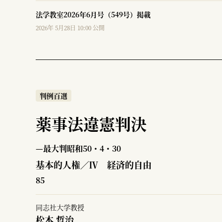
法学教室2026年6月号（549号）掲載
2026年 5月28日 10:00 公開
判例百選
薬事法違憲判決
—最大判昭和50・4・30
基本的人権／Ⅳ 経済的自由
85
同志社大学教授
松本 哲治