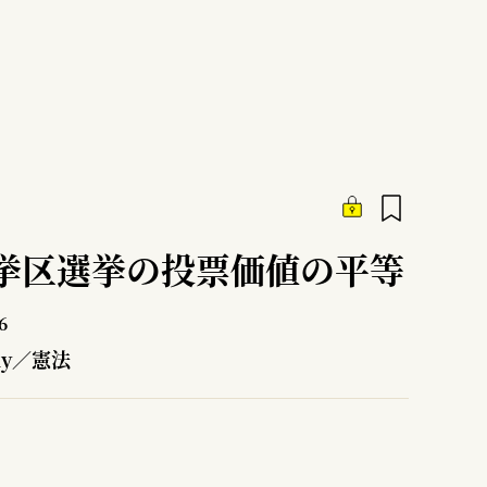
挙区選挙の投票価値の平等
6
ly／憲法