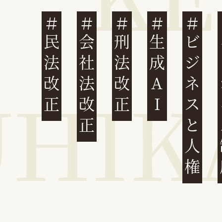
民法改正
会社法改正
刑法改正
生成AI
ビジネスと人権
イ