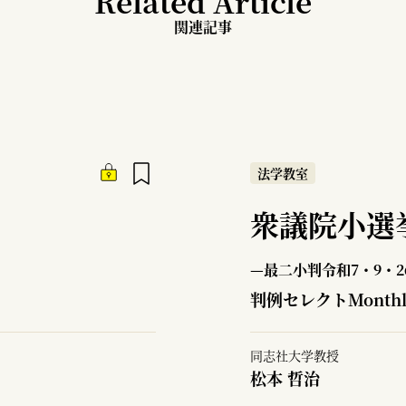
Related Article
関連記事
法学教室
衆議院小選
—最二小判令和7・9・2
判例セレクトMonth
同志社大学教授
松本 哲治