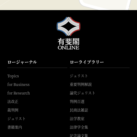
ロージャーナル
ローライブラリー
Topics
ジュリスト
for Business
重要判例解説
for Research
論究ジュリスト
法改正
判例百選
裁判例
民商法雑誌
ジュリスト
法学教室
書籍案内
法律学全集
記念論文集