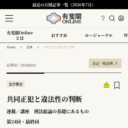
最近の公開記事一覧（2026年7月）
有斐閣Online
おすすめ
ロージャーナル
W
とは
Home
記事
共同正犯と違法性の判断
表記・略語例
記事ID：H5100103
法学教室
共同正犯と違法性の判断
連載／講座 刑法総論の基礎にあるもの
第24回・最終回