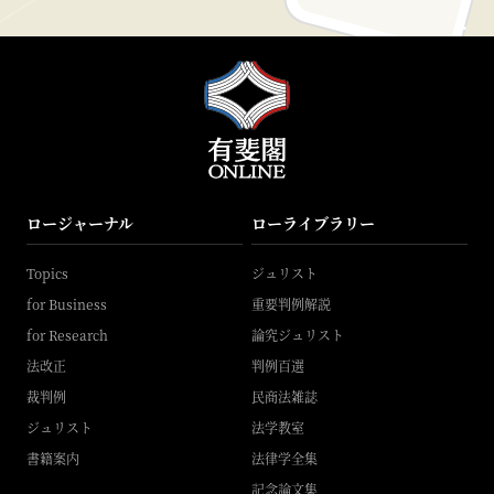
ロージャーナル
ローライブラリー
Topics
ジュリスト
for Business
重要判例解説
for Research
論究ジュリスト
法改正
判例百選
裁判例
民商法雑誌
ジュリスト
法学教室
書籍案内
法律学全集
記念論文集