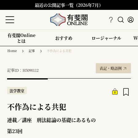
最近の公開記事一覧（2026年7月）
有斐閣Online
おすすめ
ロージャーナル
W
とは
Home
記事
不作為による共犯
表記・略語例
記事ID：H5090112
法学教室
不作為による共犯
連載／講座 刑法総論の基礎にあるもの
第23回