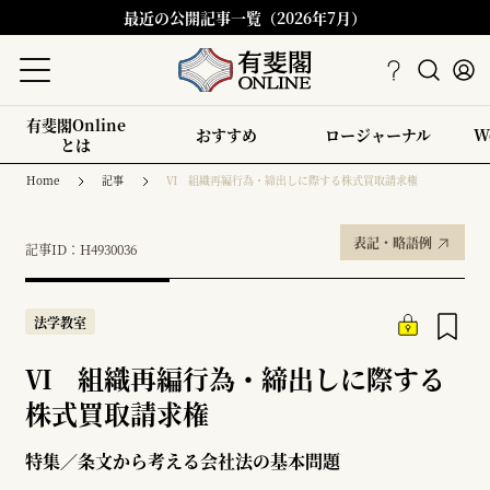
最近の公開記事一覧（2026年7月）
有斐閣Online
おすすめ
ロージャーナル
W
とは
Home
記事
Ⅵ 組織再編行為・締出しに際する株式買取請求権
表記・略語例
記事ID：H4930036
法学教室
Ⅵ 組織再編行為・締出しに際する
株式買取請求権
特集／条文から考える会社法の基本問題