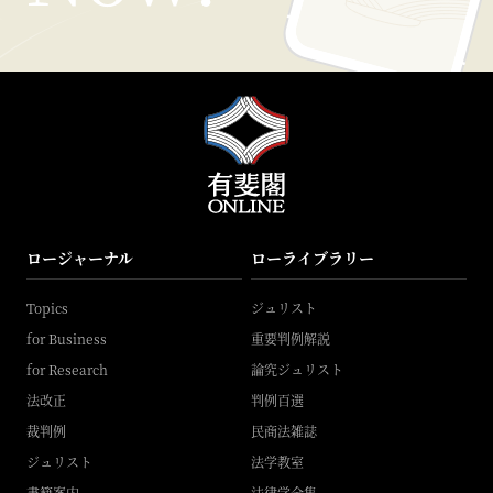
ロージャーナル
ローライブラリー
Topics
ジュリスト
for Business
重要判例解説
for Research
論究ジュリスト
法改正
判例百選
裁判例
民商法雑誌
ジュリスト
法学教室
書籍案内
法律学全集