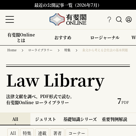
最近の公開記事一覧（2026年7月）
有斐閣Online
おすすめ
ロージャーナル
W
とは
Home
ローライブラリー
特集
条文から考える会社法の基本問題
Law Library
法律文献を調べ、PDF形式で読む。
7
有斐閣Online ローライブラリー
PDF
All
ジュリスト
基礎知識シリーズ
重要判例解説
All
特集
連載
著者
コーナー