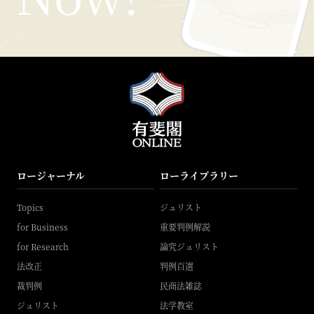
ロージャーナル
ローライブラリー
Topics
ジュリスト
for Business
重要判例解説
for Research
論究ジュリスト
法改正
判例百選
裁判例
民商法雑誌
ジュリスト
法学教室