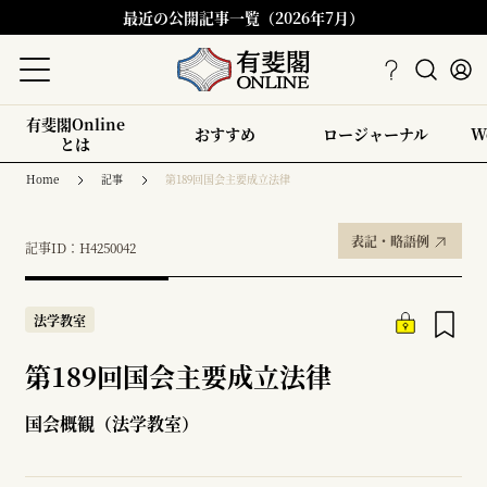
最近の公開記事一覧（2026年7月）
有斐閣Online
おすすめ
ロージャーナル
W
とは
Home
記事
第189回国会主要成立法律
表記・略語例
記事ID：H4250042
法学教室
第189回国会主要成立法律
国会概観（法学教室）