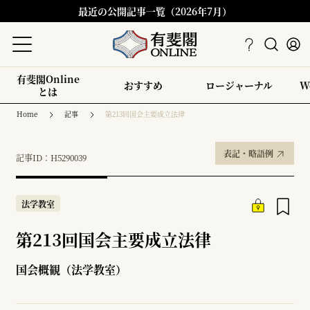
最近の公開記事一覧（2026年7月）
有斐閣Online
おすすめ
ロージャーナル
W
とは
Home
記事
第213回国会主要成立法律
表記・略語例
記事ID：H5290039
法学教室
第213回国会主要成立法律
国会概観（法学教室）