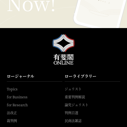
ロージャーナル
ローライブラリー
Topics
ジュリスト
for Business
重要判例解説
for Research
論究ジュリスト
法改正
判例百選
裁判例
民商法雑誌