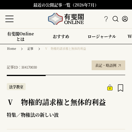
最近の公開記事一覧（2026年7月）
有斐閣Online
おすすめ
ロージャーナル
W
とは
Home
記事
Ⅴ 物権的請求権と無体的利益
表記・略語例
記事ID：H4170030
法学教室
Ⅴ 物権的請求権と無体的利益
特集／物権法の新しい波