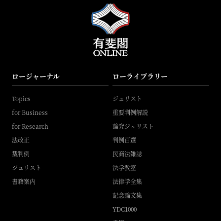
ロージャーナル
ローライブラリー
Topics
ジュリスト
for Business
重要判例解説
for Research
論究ジュリスト
法改正
判例百選
裁判例
民商法雑誌
ジュリスト
法学教室
書籍案内
法律学全集
記念論文集
YDC1000