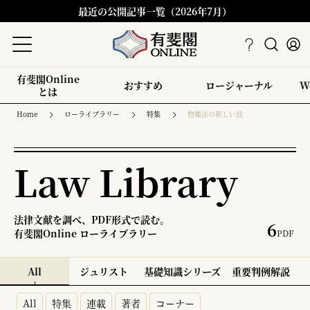
最近の公開記事一覧（2026年7月）
有斐閣Online
おすすめ
ロージャーナル
W
とは
Home
ローライブラリー
特集
物権法の新しい波
Law Library
法律文献を調べ、PDF形式で読む。
6
有斐閣Online ローライブラリー
PDF
All
ジュリスト
基礎知識シリーズ
重要判例解説
All
特集
連載
著者
コーナー