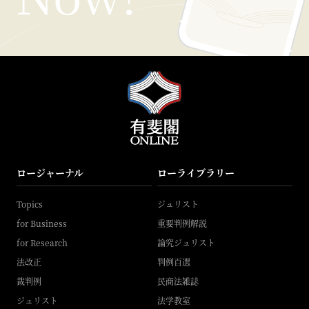
ロージャーナル
ローライブラリー
Topics
ジュリスト
for Business
重要判例解説
for Research
論究ジュリスト
法改正
判例百選
裁判例
民商法雑誌
ジュリスト
法学教室