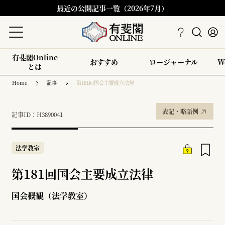
最近の公開記事一覧（2026年7月）
有斐閣Online
おすすめ
ロージャーナル
W
とは
Home
記事
第181回国会主要成立法律
表記・略語例
記事ID：H3890041
法学教室
第181回国会主要成立法律
国会概観（法学教室）