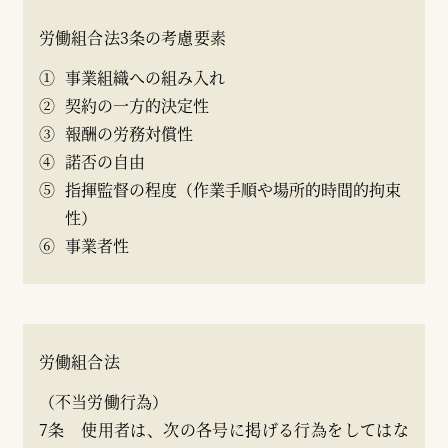
労働組合法3条の考慮要素
①
事業組織への組み入れ
②
契約の一方的決定性
③
報酬の労務対償性
④
諾否の自由
⑤
指揮監督の程度（作業手順や場所的時間的拘束
性）
⑥
事業者性
労働組合法
（不当労働行為）
7条 使用者は、次の各号に掲げる行為をしてはな