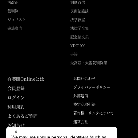
法改正
判例百選
裁判例
民商法雑誌
ジュリスト
法学教室
書籍案内
法律学全集
記念論文集
YDC1000
書籍
最高裁・大審院判例集
有斐閣Onlineとは
お問い合わせ
プライバシーポリシー
会員登録
外部送信
ログイン
特定商取引法
利用規約
著作権・リンクについて
よくあるご質問
運営会社
お知らせ